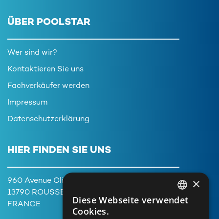
ÜBER POOLSTAR
Wer sind wir?
Kontaktieren Sie uns
Fachverkäufer werden
Impressum
Datenschutzerklärung
HIER FINDEN SIE UNS
×
960 Avenue Olivier Perroy,
13790 ROUSSET
Diese Webseite verwendet
FRENCH
FRANCE
Cookies.