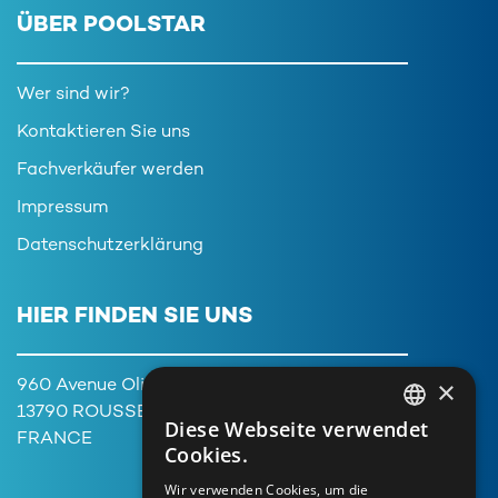
ÜBER POOLSTAR
Wer sind wir?
Kontaktieren Sie uns
Fachverkäufer werden
Impressum
Datenschutzerklärung
HIER FINDEN SIE UNS
×
960 Avenue Olivier Perroy,
13790 ROUSSET
Diese Webseite verwendet
FRENCH
FRANCE
Cookies.
ENGLISH
Wir verwenden Cookies, um die