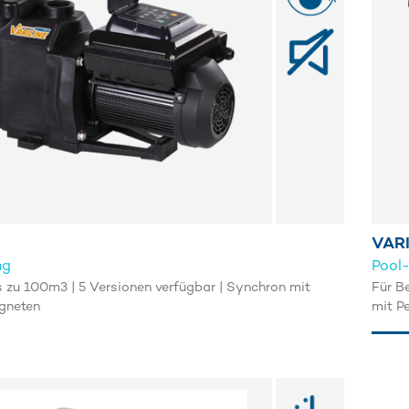
VARI
ng
Pool-
s zu 100m3 | 5 Versionen verfügbar | Synchron mit
Für B
gneten
mit P