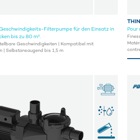
THI
 Geschwindigkeits-Filterpumpe für den Einsatz in
Pour 
en bis zu 80 m³.
Finess
Matéri
stellbare Geschwindigkeiten | Kompatibel mit
contr
| Selbstansaugend bis 1,5 m