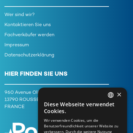
Wer sind wir?
Kontaktieren Sie uns
Fachverkäufer werden
Impressum
Datenschutzerklärung
HIER FINDEN SIE UNS
×
960 Avenue Olivier Perroy,
13790 ROUSSET
Diese Webseite verwendet
FRENCH
FRANCE
Cookies.
ENGLISH
Wir verwenden Cookies, um die
Benutzerfreundlichkeit unserer Website zu
GERMAN
verbessern. Durch die weitere Nutzung