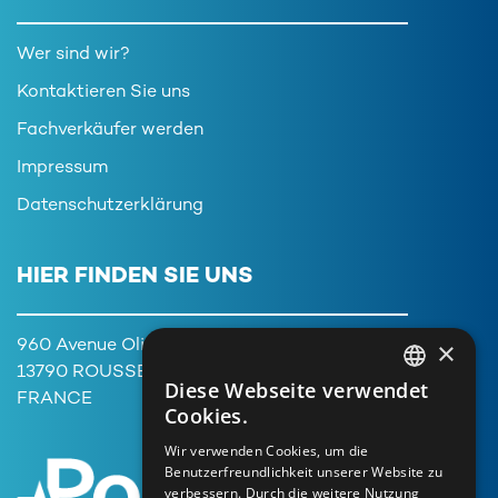
Wer sind wir?
Kontaktieren Sie uns
Fachverkäufer werden
Impressum
Datenschutzerklärung
HIER FINDEN SIE UNS
×
960 Avenue Olivier Perroy,
13790 ROUSSET
Diese Webseite verwendet
FRENCH
FRANCE
Cookies.
ENGLISH
Wir verwenden Cookies, um die
Benutzerfreundlichkeit unserer Website zu
GERMAN
verbessern. Durch die weitere Nutzung