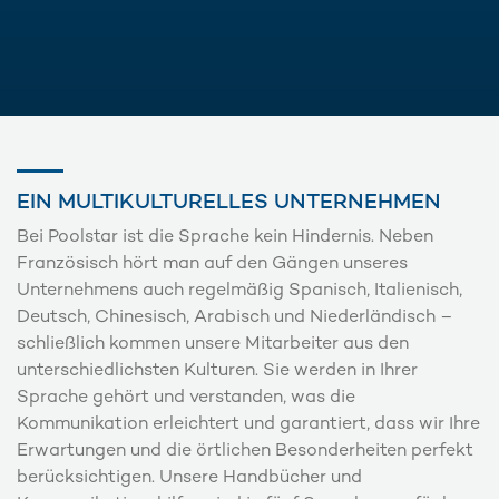
EIN MULTIKULTURELLES UNTERNEHMEN
Bei Poolstar ist die Sprache kein Hindernis. Neben
Französisch hört man auf den Gängen unseres
Unternehmens auch regelmäßig Spanisch, Italienisch,
Deutsch, Chinesisch, Arabisch und Niederländisch –
schließlich kommen unsere Mitarbeiter aus den
unterschiedlichsten Kulturen. Sie werden in Ihrer
Sprache gehört und verstanden, was die
Kommunikation erleichtert und garantiert, dass wir Ihre
Erwartungen und die örtlichen Besonderheiten perfekt
berücksichtigen. Unsere Handbücher und