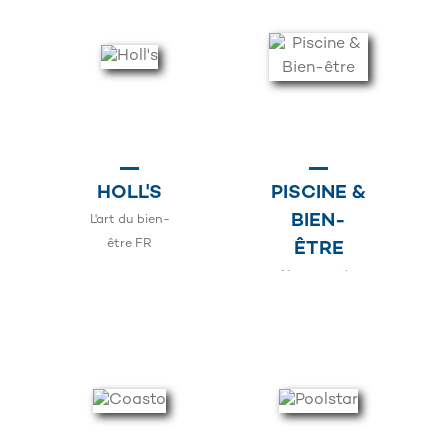
HOLL'S
PISCINE &
BIEN-
L'art du bien-
être FR
ÊTRE
Nouveautés
pour 2026 FR