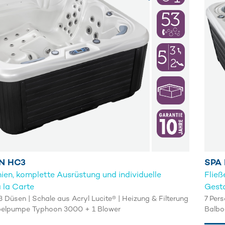
N HC3
SPA
nien, komplette Ausrüstung und individuelle
Fließ
 la Carte
Gesta
3 Düsen | Schale aus Acryl Lucite® | Heizung & Filterung
7 Pers
pelpumpe Typhoon 3000 + 1 Blower
Balbo