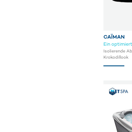
CAÏMAN
Ein optimier
Isolierende A
Krokodillook