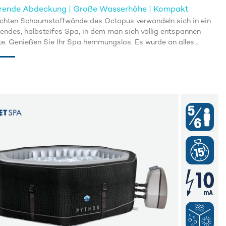
ierende Abdeckung | Große Wasserhöhe | Kompakt
ichten Schaumstoffwände des Octopus verwandeln sich in ein
dendes, halbsteifes Spa, in dem man sich völlig entspannen
e. Genießen Sie Ihr Spa hemmungslos. Es wurde an alles
ht, um Ihnen den ultimativen Komfort zu bieten.