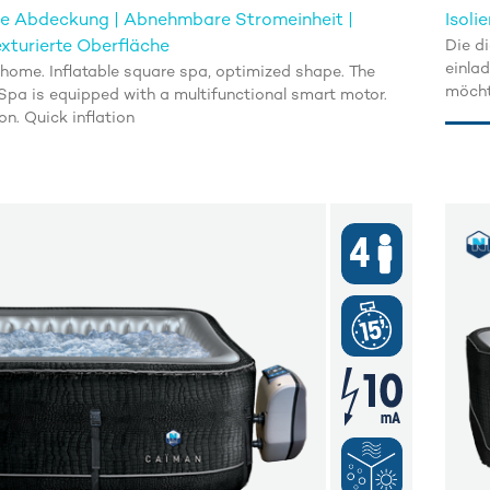
he Abdeckung | Abnehmbare Stromeinheit |
Isol
xturierte Oberfläche
Die d
einla
 home. Inflatable square spa, optimized shape. The
möcht
pa is equipped with a multifunctional smart motor.
gedac
on. Quick inflation