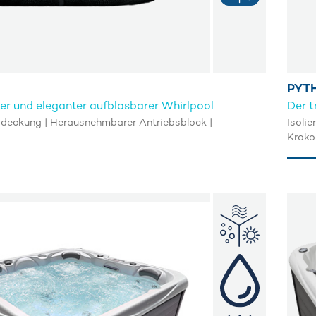
PYT
ter und eleganter aufblasbarer Whirlpool
Der 
bdeckung | Herausnehmbarer Antriebsblock |
Isoli
Kroko