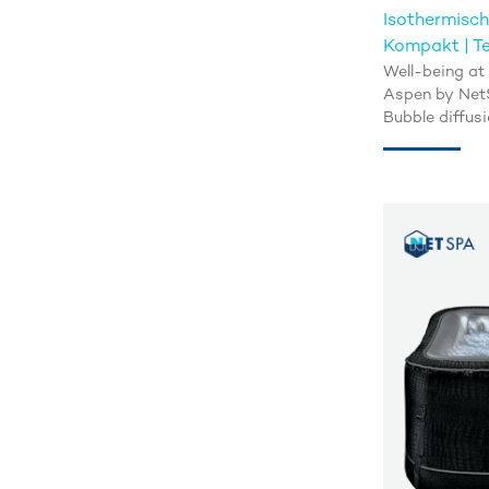
Isothermisc
Kompakt | Te
Well-being at
Aspen by NetS
Bubble diffusi