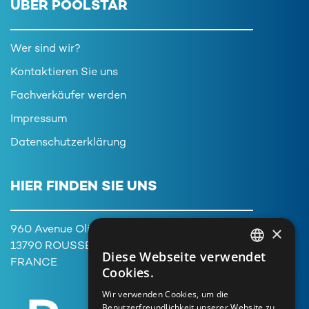
ÜBER POOLSTAR
Wer sind wir?
Kontaktieren Sie uns
Fachverkäufer werden
Impressum
Datenschutzerklärung
HIER FINDEN SIE UNS
×
960 Avenue Olivier Perroy,
13790 ROUSSET
Diese Webseite verwendet
FRENCH
FRANCE
Cookies.
ENGLISH
Wir verwenden Cookies, um die
Benutzerfreundlichkeit unserer Website zu
GERMAN