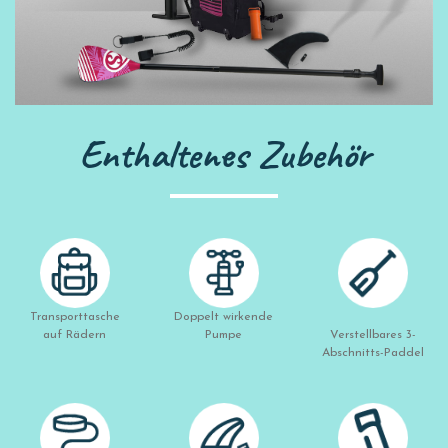
Enthaltenes Zubehör
Transporttasche
Doppelt wirkende
auf Rädern
Pumpe
Verstellbares 3-
Abschnitts-Paddel