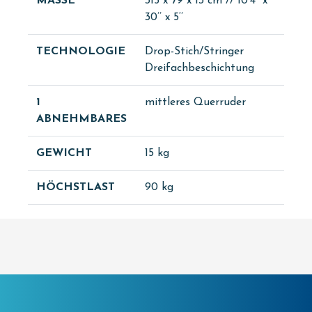
MASSE
315 x 79 x 13 cm // 10’4" x
30’’ x 5‘’
TECHNOLOGIE
Drop-Stich/Stringer
Dreifachbeschichtung
1
mittleres Querruder
ABNEHMBARES
GEWICHT
15 kg
HÖCHSTLAST
90 kg