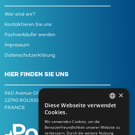
Wer sind wir?
Kontaktieren Sie uns
Fachverkäufer werden
Impressum
Datenschutzerklärung
HIER FINDEN SIE UNS
×
960 Avenue Olivier Perroy,
13790 ROUSSET
Diese Webseite verwendet
FRENCH
FRANCE
Cookies.
ENGLISH
Wir verwenden Cookies, um die
Benutzerfreundlichkeit unserer Website zu
GERMAN
verbessern. Durch die weitere Nutzung