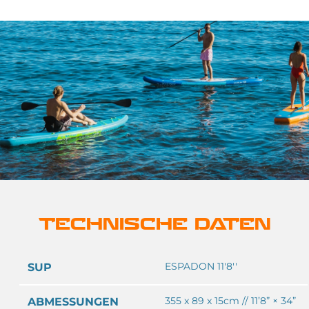
TECHNISCHE DATEN
ESPADON 11'8''
SUP
355 x 89 x 15cm // 11’8” × 34”
ABMESSUNGEN