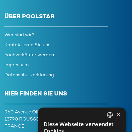
ÜBER POOLSTAR
Wer sind wir?
Kontaktieren Sie uns
Fachverkäufer werden
Impressum
Datenschutzerklärung
HIER FINDEN SIE UNS
×
960 Avenue Olivier Perroy,
13790 ROUSSET
Diese Webseite verwendet
FRENCH
FRANCE
Cookies.