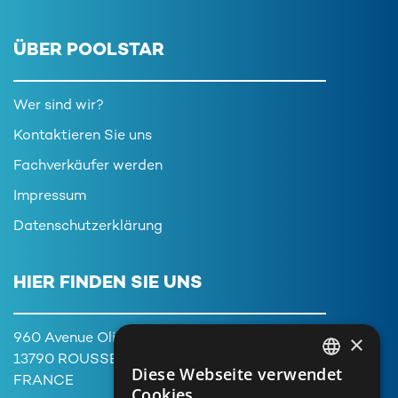
ÜBER POOLSTAR
Wer sind wir?
Kontaktieren Sie uns
Fachverkäufer werden
Impressum
Datenschutzerklärung
HIER FINDEN SIE UNS
×
960 Avenue Olivier Perroy,
13790 ROUSSET
Diese Webseite verwendet
FRENCH
FRANCE
Cookies.