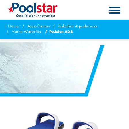
Home
Aquafitness
Zubehör Aquafitness
Marke Waterflex
Pedalen ADS