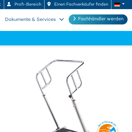
t
Profi-Bereich
Einen Fachverkäufer finden
Fachhändler werden
Dokumente & Services