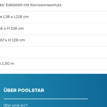
er Edelstahl mit Korrosionsschutz
he L38 x L118 cm
56 x H 128 cm
 67 x H 128 cm
s 1,50 m
ÜBER POOLSTAR
Wer sind wir?