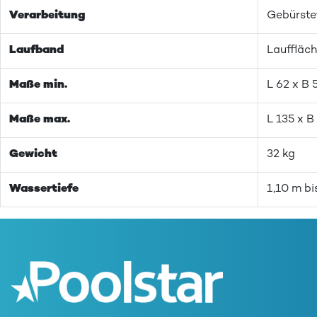
Verarbeitung
Gebürstet
Laufband
Lauffläc
Maße min.
L 62 x B 
Maße max.
L 135 x B
Gewicht
32 kg
Wassertiefe
1,10 m bi