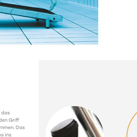
e das
en Griff
sammen. Das
s ins