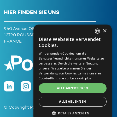
HIER FINDEN SIE UNS
×
960 Avenue Olivier Perroy,
13790 ROUSSET
Diese Webseite verwendet
FRENCH
FRANCE
Cookies.
ENGLISH
Wir verwenden Cookies, um die
Benutzerfreundlichkeit unserer Website zu
GERMAN
verbessern. Durch die weitere Nutzung
ITALIAN
unserer Webseite stimmen Sie der
Verwendung von Cookies gemäß unserer
PORTUGUESE
Cookie-Richtlinie zu.
En savoir plus
SPANISH
ALLE AKZEPTIEREN
ALLE ABLEHNEN
© Copyright Poolstar
DETAILS ANZEIGEN