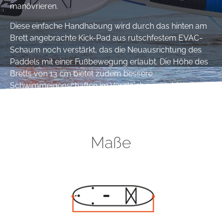
manövrieren.
Diese einfache Handhabung wird durch das hinten am
Brett angebrachte Kick-Pad aus rutschfestem EVAC-
Schaum noch verstärkt, das die Neuausrichtung des
Paddels mit einer Fußbewegung erlaubt. Die Höhe des
Bretts von 13 cm bietet zudem bessere
Schwimmeigenschaften im Vergleich zu der Mehrzahl
der auf dem Markt erhältlichen SUP vergleichbarer
Größe.
Die leuchtenden Farben des X-Rider Young ziehen die
Maße
Blicke aller Designfans auf sich.