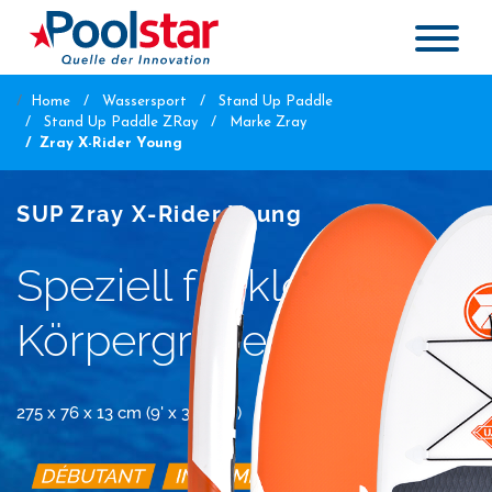
Home
Wassersport
Stand Up Paddle
Stand Up Paddle ZRay
Marke Zray
Zray X-Rider Young
SUP Zray X-Rider Young
Speziell für kleine
Körpergrößen
275 x 76 x 13 cm (9' x 30" x 5")