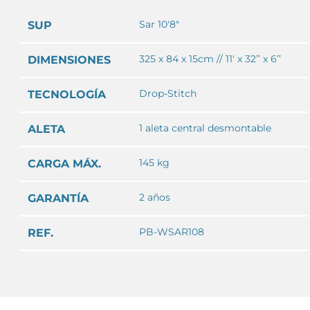
Sar 10'8"
SUP
325 x 84 x 15cm // 11' x 32’’ x 6’’
DIMENSIONES
Drop-Stitch
TECNOLOGÍA
1 aleta central desmontable
ALETA
145 kg
CARGA MÁX.
2 años
GARANTÍA
PB-WSAR108
REF.