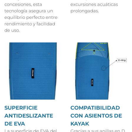
concesiones, esta
excursiones acuáticas
tecnología asegura un
prolongadas.
equilibrio perfecto entre
rendimiento y facilidad
de uso.
SUPERFICIE
COMPATIBILIDAD
ANTIDESLIZANTE
CON ASIENTOS DE
DE EVA
KAYAK
La superficie de EVA del
Gracias a sus anillas en D