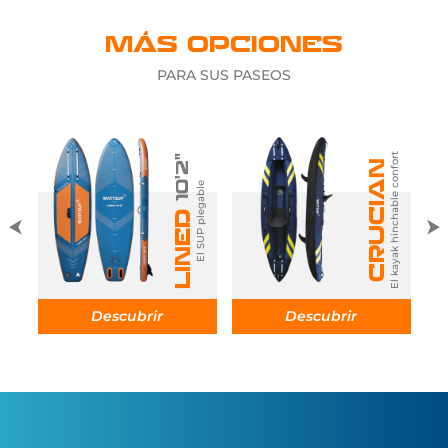
MÁS OPCIONES
PARA SUS PASEOS
El kayak hinchable confort
El kayak convertible SUP
10'2"
CRUCIAN
El SUP plegable
R
LINED
Descubrir
Descubrir