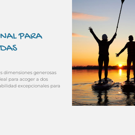
NAL PARA
IDAS
us dimensiones generosas
deal para acoger a dos
bilidad excepcionales para