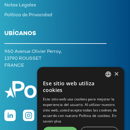
Notas Legales
Política de Privacidad
UBÍCANOS
960 Avenue Olivier Perroy,
13790 ROUSSET
FRANCE
×
Ese sitio web utiliza
FRENCH
cookies
ENGLISH
Este sitio web usa cookies para mejorar la
experiencia del usuario. Al utilizar nuestro
GERMAN
sitio web, usted acepta todas las cookies de
ITALIAN
acuerdo con nuestra Política de cookies.
En
savoir plus
PORTUGUESE