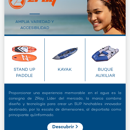
AMPLIA VARIEDAD Y
ACCESIBILIDAD
STAND UP
KAYAK
BUQUE
PADDLE
AUXILIAR
Proporcionar una experiencia memorable en el agua es la
consigna de ZRay. Líder del mercado, la marca combina
diseño y tecnología para crear un SUP hinchables innovador
destinado, por la escala de dimensiones, al deportista como
principiante qu'informado.
Descubrir