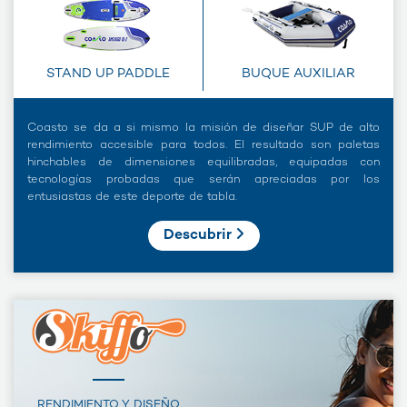
STAND UP PADDLE
BUQUE AUXILIAR
Coasto se da a si mismo la misión de diseñar SUP de alto
rendimiento accesible para todos. El resultado son paletas
hinchables de dimensiones equilibradas, equipadas con
tecnologías probadas que serán apreciadas por los
entusiastas de este deporte de tabla.
Descubrir
RENDIMIENTO Y DISEÑO