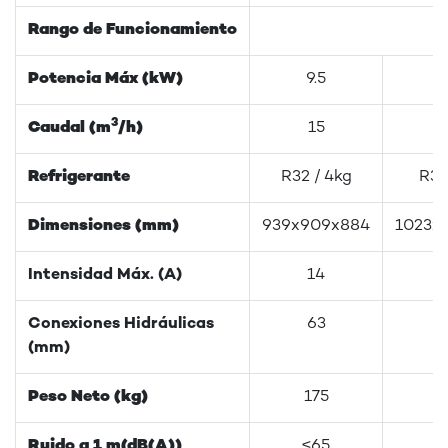
Rango de Funcionamiento
Potencia Máx (kW)
9.5
3
Caudal (m
/h)
15
Refrigerante
R32 / 4kg
R32
Dimensiones (mm)
939x909x884
1023x
Intensidad Máx. (A)
14
Conexiones Hidráulicas
63
(mm)
Peso Neto (kg)
175
Ruido a 1 m(dB(A))
≤65