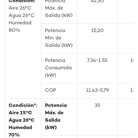
Condición:
Potencia
42,50
Aire 26°C
Máx. de
Agua 26°C
Salida (kW)
Humedad
80%
Potencia
15,20
Mín. de
Salida (kW)
Potencia
7.34~1.55
10,
Consumida
(kW)
COP
11.43~5,79
13.
Condición*:
Potencia
35
Aire 15°C
Máx. de
Agua 26°C
Salida
Humedad
(kW)
70%