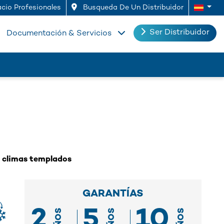
cio Profesionales
Busqueda De Un Distribuidor
Ser Distribuidor
Documentación & Servicios
ra climas templados
GARANTÍAS
2
5
10
AÑOS
AÑOS
AÑOS