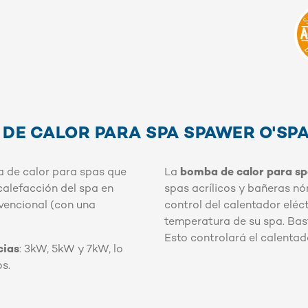
S
 DE CALOR PARA SPA SPAWER O'SP
 de calor para spas que
La
bomba de calor para sp
calefacción del spa en
spas acrílicos y bañeras nór
vencional (con una
control del calentador eléc
temperatura de su spa. Bast
Esto controlará el calentado
cias
: 3kW, 5kW y 7kW, lo
os.