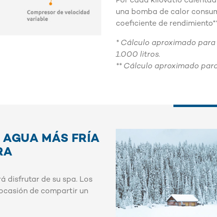
Por cada kilovatio calenta
una bomba de calor consum
coeficiente de rendimiento**
* Cálculo aproximado para
1.000 litros.
** Cálculo aproximado par
 AGUA MÁS FRÍA
RA
á disfrutar de su spa. Los
a ocasión de compartir un