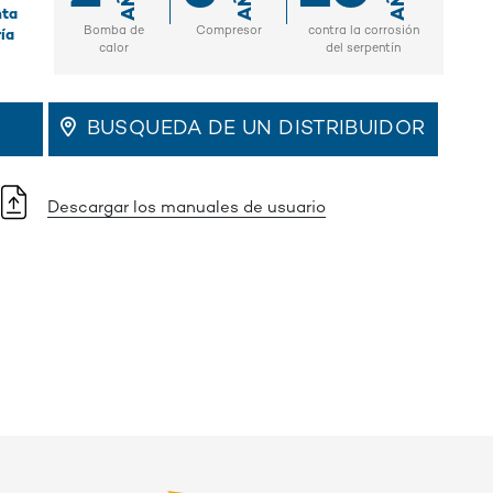
nta
Bomba de
Compresor
contra la corrosión
ría
calor
del serpentín
BUSQUEDA DE UN DISTRIBUIDOR
Descargar los manuales de usuario