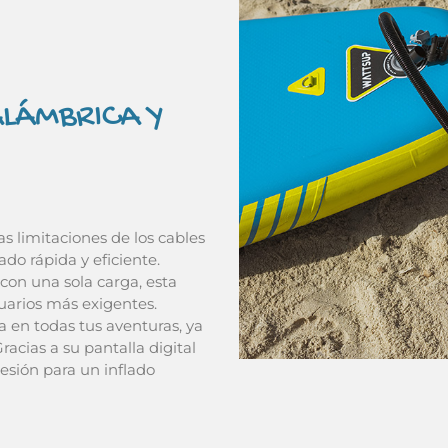
LÁMBRICA Y
as limitaciones de los cables
ado rápida y eficiente.
 con una sola carga, esta
uarios más exigentes.
 en todas tus aventuras, ya
acias a su pantalla digital
resión para un inflado