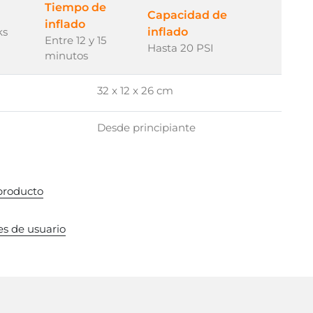
Tiempo de
Capacidad de
inflado
ks
inflado
Entre 12 y 15
Hasta 20 PSI
minutos
32 x 12 x 26 cm
Desde principiante
 producto
s de usuario