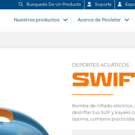
Busqueda De Un Producto
Soporte
Espa
Nuestros productos
Acerca de Poolstar
DEPORTES ACUÁTICOS
SWIF
Bomba de inflado eléctrica, 
desinflar tus SUP y kayaks c
óptima, combina practicidad