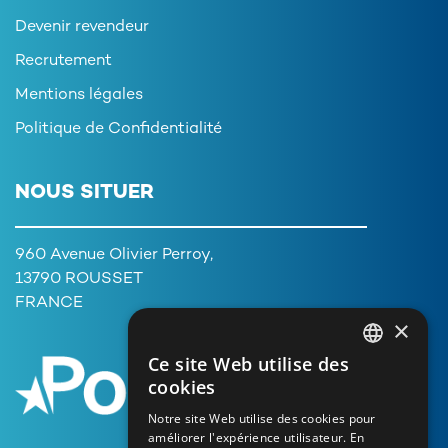
Devenir revendeur
Recrutement
Mentions légales
Politique de Confidentialité
NOUS SITUER
960 Avenue Olivier Perroy,
13790 ROUSSET
FRANCE
×
Ce site Web utilise des
FRENCH
cookies
ENGLISH
Notre site Web utilise des cookies pour
améliorer l'expérience utilisateur. En
GERMAN