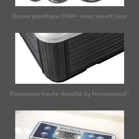
Buses plastique CMP® avec insert inox
Panneaux haute densité by Nomawood®