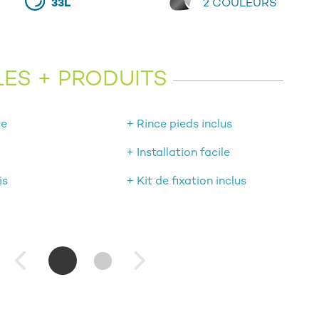
33L
2 COULEURS
LES + PRODUITS
re
+ Rince pieds inclus
+ Installation facile
is
+ Kit de fixation inclus