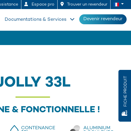
sistance
Espace pro
Trouver un revendeur
Devenir revendeur
Documentations & Services
JOLLY 33L
FICHE PRODUIT
E & FONCTIONNELLE !
CONTENANCE
ALUMINIUM