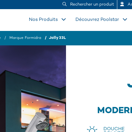
Rechercher un produit
As
Nos Produits
Découvrez Poolstar
e
Marque Formidra
Jolly 33L
MODERN
DOUCHE