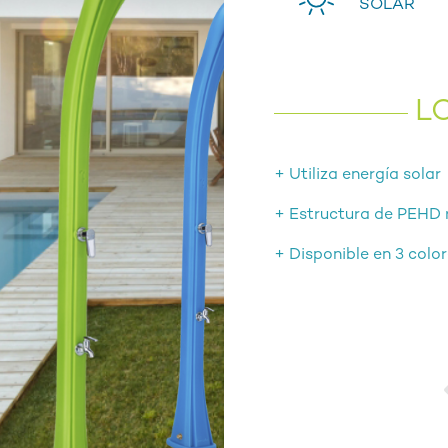
SOLAR
L
+ Utiliza energía solar
+ Estructura de PEHD r
+ Disponible en 3 colo