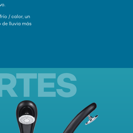
vo.
ío / calor, un
 de lluvia más
RTES