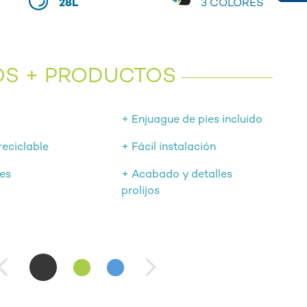
28L
3 COLORES
OS + PRODUCTOS
+ Enjuague de pies incluido
eciclable
+ Fácil instalación
res
+ Acabado y detalles
prolijos